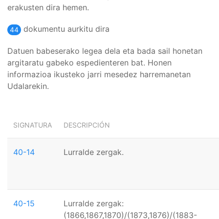
erakusten dira hemen.
dokumentu aurkitu dira
44
Datuen babeserako legea dela eta bada sail honetan
argitaratu gabeko espedienteren bat. Honen
informazioa ikusteko jarri mesedez harremanetan
Udalarekin.
SIGNATURA
DESCRIPCIÓN
40-14
Lurralde zergak.
40-15
Lurralde zergak:
(1866,1867,1870)/(1873,1876)/(1883-