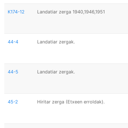
K174-12
Landatiar zerga 1940,1946,1951
44-4
Landatiar zergak.
44-5
Landatiar zergak.
45-2
Hiritar zerga (Etxeen erroldak).