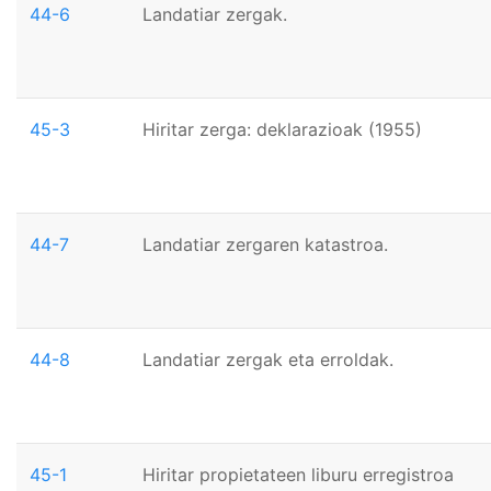
44-6
Landatiar zergak.
45-3
Hiritar zerga: deklarazioak (1955)
44-7
Landatiar zergaren katastroa.
44-8
Landatiar zergak eta erroldak.
45-1
Hiritar propietateen liburu erregistroa