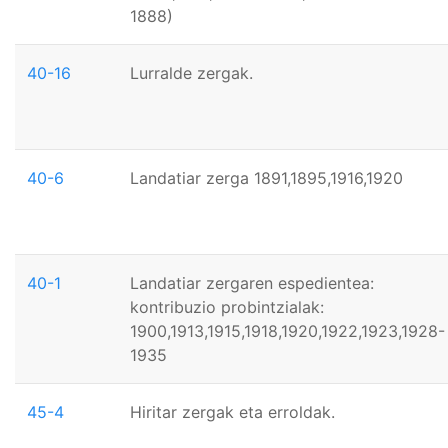
1888)
40-16
Lurralde zergak.
40-6
Landatiar zerga 1891,1895,1916,1920
40-1
Landatiar zergaren espedientea:
kontribuzio probintzialak:
1900,1913,1915,1918,1920,1922,1923,1928-
1935
45-4
Hiritar zergak eta erroldak.