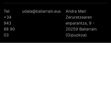
Tel:
udala@baliarrain.eus
Andra Mari
+34
Zeruratzearen
943
enparantza, 9 -
88 90
20259 Baliarrain
03
(Gipuzkoa)