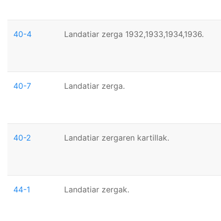
40-4
Landatiar zerga 1932,1933,1934,1936.
40-7
Landatiar zerga.
40-2
Landatiar zergaren kartillak.
44-1
Landatiar zergak.