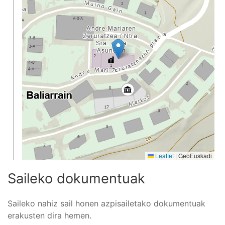
Leaflet
|
GeoEuskadi
Saileko dokumentuak
Saileko nahiz sail honen azpisailetako dokumentuak
erakusten dira hemen.