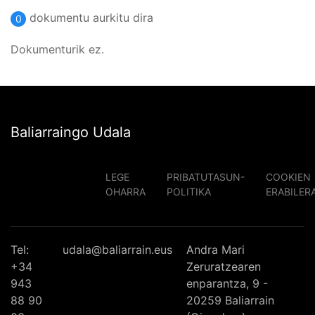
dokumentu aurkitu dira
0
Dokumenturik ez.
Baliarraingo Udala
LEGE
PRIBATUTASUN-
COOKIEN
OHARRA
POLITIKA
ERABILER
Tel:
udala@baliarrain.eus
Andra Mari
+34
Zeruratzearen
943
enparantza, 9 -
88 90
20259 Baliarrain