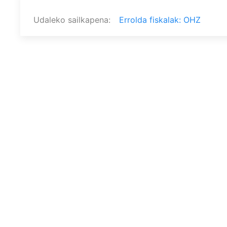
Udaleko sailkapena
Errolda fiskalak: OHZ