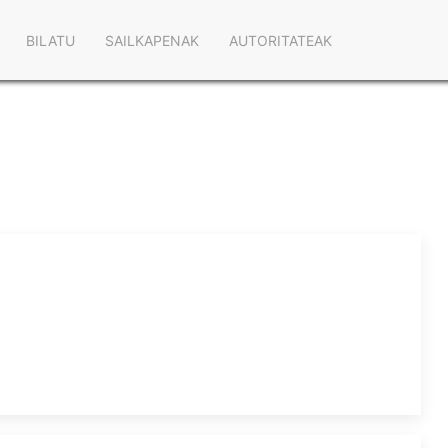
Main
BILATU
SAILKAPENAK
AUTORITATEAK
navigation