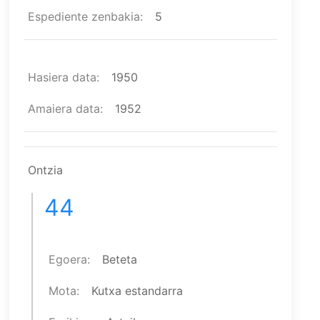
Espediente zenbakia
5
Hasiera data
1950
Amaiera data
1952
Ontzia
44
Egoera
Beteta
Mota
Kutxa estandarra