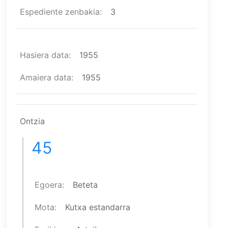
Espediente zenbakia
3
Hasiera data
1955
Amaiera data
1955
Ontzia
45
Egoera
Beteta
Mota
Kutxa estandarra