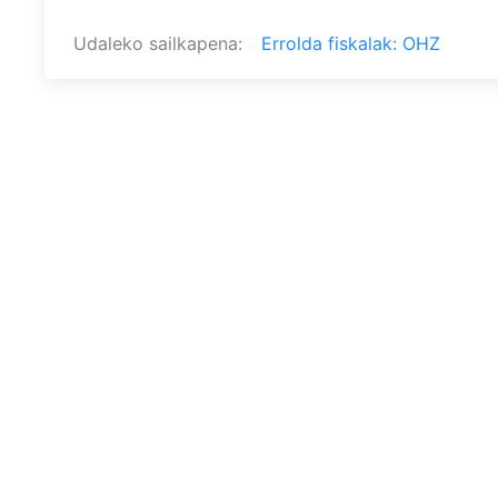
Udaleko sailkapena
Errolda fiskalak: OHZ