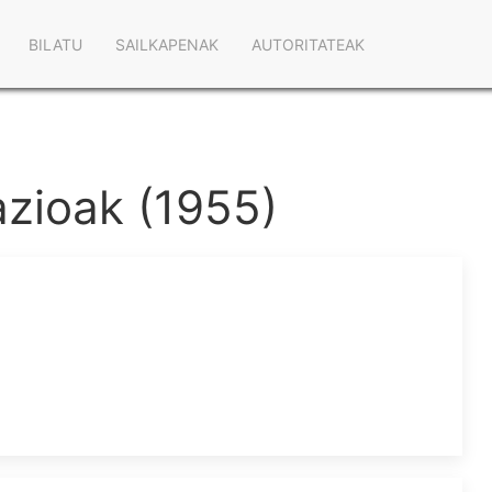
Main
BILATU
SAILKAPENAK
AUTORITATEAK
navigation
razioak (1955)