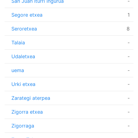
San Juan Iturri ingurua
-
Segore etxea
1
Seroretxea
8
Talaia
-
Udaletxea
-
uema
-
Urki etxea
-
Zarategi aterpea
-
Zigorra etxea
-
Zigorraga
-