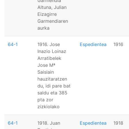
Garmendia
Altuna, Julian
Eizagirre
Garmendiaren
aurka
64-1
1916. Jose
Espedientea
1916
Inazio Loinaz
Arratibelek
Jose Mª
Saisiain
hauzitaratzen
du, idi pare bat
saldu eta 385
pta zor
zizkiolako
64-1
1918. Juan
Espedientea
1918