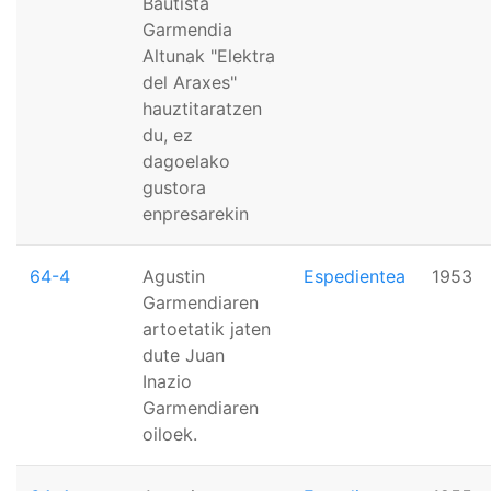
Bautista
Garmendia
Altunak "Elektra
del Araxes"
hauztitaratzen
du, ez
dagoelako
gustora
enpresarekin
64-4
Agustin
Espedientea
1953
Garmendiaren
artoetatik jaten
dute Juan
Inazio
Garmendiaren
oiloek.