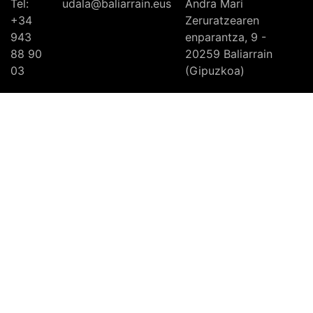
Tel:
udala@baliarrain.eus
Andra Mari
+34
Zeruratzearen
943
enparantza, 9 -
88 90
20259 Baliarrain
03
(Gipuzkoa)