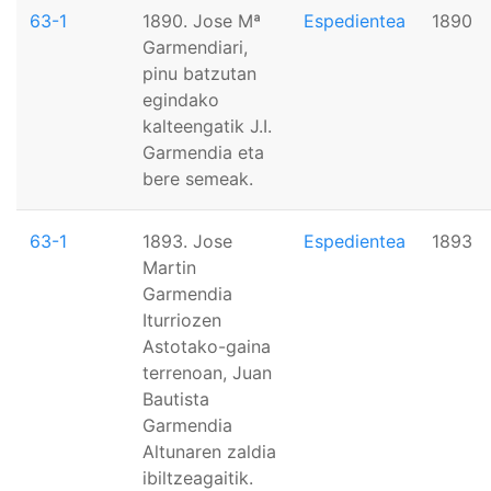
63-1
1890. Jose Mª
Espedientea
1890
Garmendiari,
pinu batzutan
egindako
kalteengatik J.I.
Garmendia eta
bere semeak.
63-1
1893. Jose
Espedientea
1893
Martin
Garmendia
Iturriozen
Astotako-gaina
terrenoan, Juan
Bautista
Garmendia
Altunaren zaldia
ibiltzeagaitik.