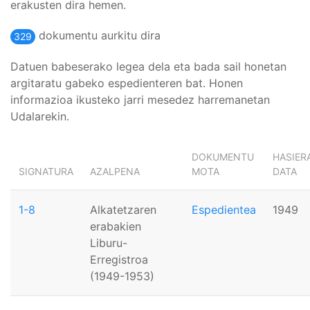
erakusten dira hemen.
dokumentu aurkitu dira
329
Datuen babeserako legea dela eta bada sail honetan
argitaratu gabeko espedienteren bat. Honen
informazioa ikusteko jarri mesedez harremanetan
Udalarekin.
DOKUMENTU
HASIER
SIGNATURA
AZALPENA
MOTA
DATA
1-8
Alkatetzaren
Espedientea
1949
erabakien
Liburu-
Erregistroa
(1949-1953)