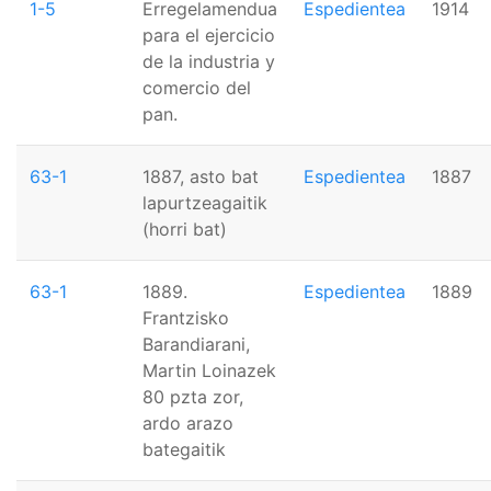
1-5
Erregelamendua
Espedientea
1914
para el ejercicio
de la industria y
comercio del
pan.
63-1
1887, asto bat
Espedientea
1887
lapurtzeagaitik
(horri bat)
63-1
1889.
Espedientea
1889
Frantzisko
Barandiarani,
Martin Loinazek
80 pzta zor,
ardo arazo
bategaitik