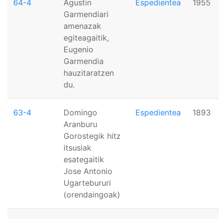
64-4
Agustin
Espedientea
1955
Garmendiari
amenazak
egiteagaitik,
Eugenio
Garmendia
hauzitaratzen
du.
63-4
Domingo
Espedientea
1893
Aranburu
Gorostegik hitz
itsusiak
esategaitik
Jose Antonio
Ugartebururi
(orendaingoak)