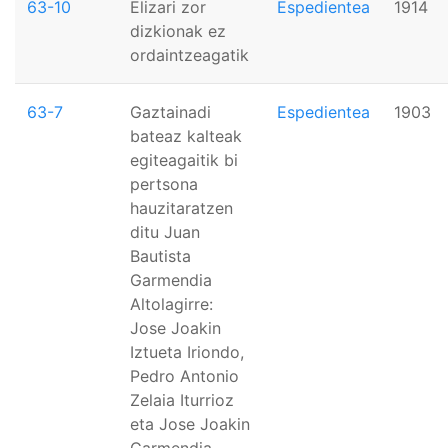
63-10
Elizari zor
Espedientea
1914
dizkionak ez
ordaintzeagatik
63-7
Gaztainadi
Espedientea
1903
bateaz kalteak
egiteagaitik bi
pertsona
hauzitaratzen
ditu Juan
Bautista
Garmendia
Altolagirre:
Jose Joakin
Iztueta Iriondo,
Pedro Antonio
Zelaia Iturrioz
eta Jose Joakin
Garmendia.