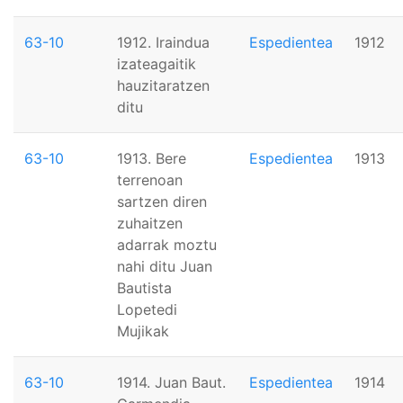
63-10
1912. Iraindua
Espedientea
1912
izateagaitik
hauzitaratzen
ditu
63-10
1913. Bere
Espedientea
1913
terrenoan
sartzen diren
zuhaitzen
adarrak moztu
nahi ditu Juan
Bautista
Lopetedi
Mujikak
63-10
1914. Juan Baut.
Espedientea
1914