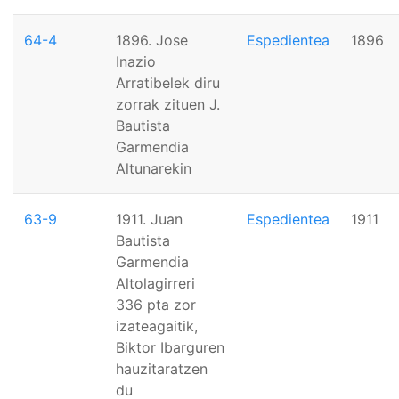
64-4
1896. Jose
Espedientea
1896
Inazio
Arratibelek diru
zorrak zituen J.
Bautista
Garmendia
Altunarekin
63-9
1911. Juan
Espedientea
1911
Bautista
Garmendia
Altolagirreri
336 pta zor
izateagaitik,
Biktor Ibarguren
hauzitaratzen
du