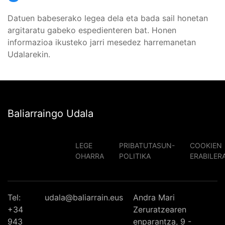
Datuen babeserako legea dela eta bada sail honetan
argitaratu gabeko espedienteren bat. Honen
informazioa ikusteko jarri mesedez harremanetan
Udalarekin.
Baliarraingo Udala
LEGE
PRIBATUTASUN-
COOKIEN
OHARRA
POLITIKA
ERABILER
Tel:
udala@baliarrain.eus
Andra Mari
+34
Zeruratzearen
943
enparantza, 9 -