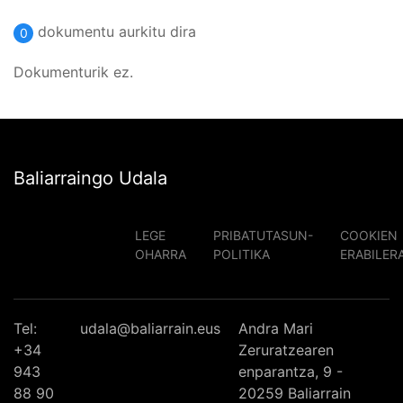
dokumentu aurkitu dira
0
Dokumenturik ez.
Baliarraingo Udala
LEGE
PRIBATUTASUN-
COOKIEN
OHARRA
POLITIKA
ERABILER
Tel:
udala@baliarrain.eus
Andra Mari
+34
Zeruratzearen
943
enparantza, 9 -
88 90
20259 Baliarrain