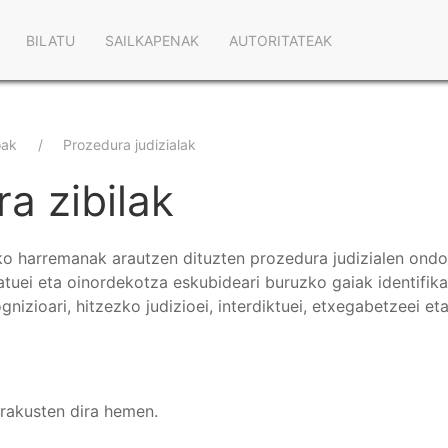
Main
BILATU
SAILKAPENAK
AUTORITATEAK
navigation
oak
Prozedura judizialak
a zibilak
eko harremanak arautzen dituzten prozedura judizialen ondo
ratuei eta oinordekotza eskubideari buruzko gaiak identifik
izioari, hitzezko judizioei, interdiktuei, etxegabetzeei et
erakusten dira hemen.