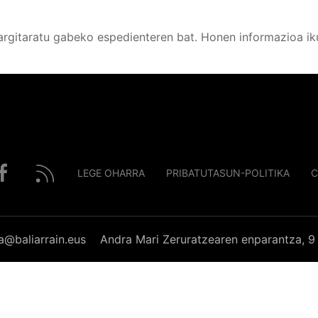
argitaratu gabeko espedienteren bat. Honen informazioa ik
LEGE OHARRA
PRIBATUTASUN-POLITIKA
C
a@baliarrain.eus
Andra Mari Zeruratzearen enparantza, 9 