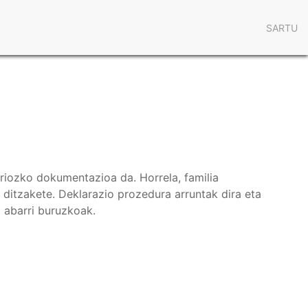
User
SARTU
acco
men
riozko dokumentazioa da. Horrela, familia
a ditzakete. Deklarazio prozedura arruntak dira eta
a abarri buruzkoak.