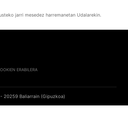
usteko jarri mesedez harremanetan Udalarekin.
OOKIEN ERABILERA
- 20259 Baliarrain (Gipuzkoa)