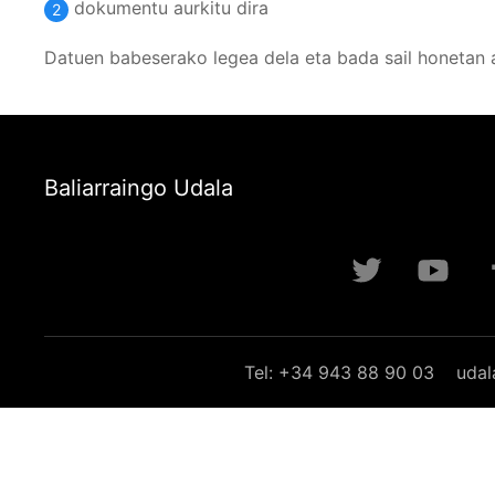
dokumentu aurkitu dira
2
Datuen babeserako legea dela eta bada sail honetan 
Baliarraingo Udala
Tel: +34 943 88 90 03
udal