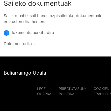
Saileko dokumentuak
Saileko nahiz sail honen azpisailetako dokumentuak
erakusten dira hemen.
dokumentu aurkitu dira
0
Dokumenturik ez.
Baliarraingo Udala
LEGE
PRIBATUTASUN-
COOKIEN
OHARRA
POLITIKA
ERABILER