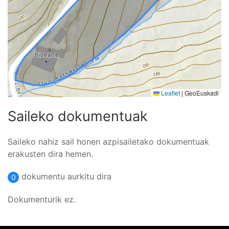
Leaflet
|
GeoEuskadi
Saileko dokumentuak
Saileko nahiz sail honen azpisailetako dokumentuak
erakusten dira hemen.
dokumentu aurkitu dira
0
Dokumenturik ez.