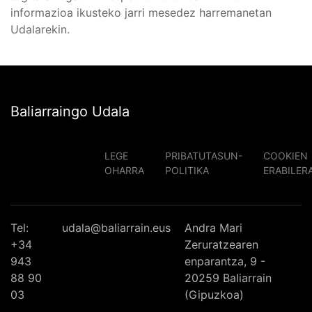
informazioa ikusteko jarri mesedez harremanetan
Udalarekin.
Baliarraingo Udala
LEGE
PRIBATUTASUN-
COOKIEN
OHARRA
POLITIKA
ERABILER
Tel:
udala@baliarrain.eus
Andra Mari
+34
Zeruratzearen
943
enparantza, 9 -
88 90
20259 Baliarrain
03
(Gipuzkoa)