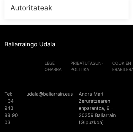
Autoritateak
Baliarraingo Udala
LEGE
PRIBATUTASUN-
COOKIEN
OHARRA
POLITIKA
ERABILER
Tel:
udala@baliarrain.eus
Andra Mari
+34
Zeruratzearen
943
enparantza, 9 -
88 90
20259 Baliarrain
03
(Gipuzkoa)