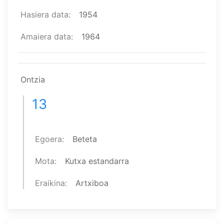
Hasiera data
1954
Amaiera data
1964
Ontzia
13
Egoera
Beteta
Mota
Kutxa estandarra
Eraikina
Artxiboa