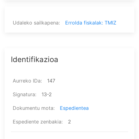
Udaleko sailkapena
Errolda fiskalak: TMIZ
Identifikazioa
Aurreko IDa
147
Signatura
13-2
Dokumentu mota
Espedientea
Espediente zenbakia
2