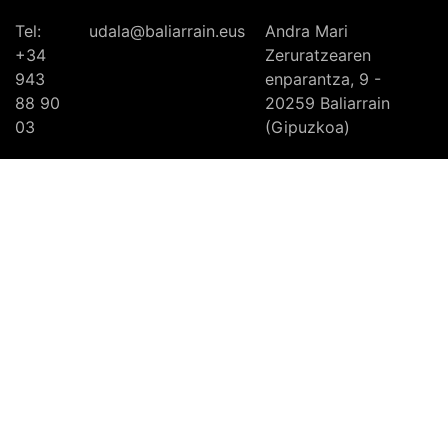
Tel:
udala@baliarrain.eus
Andra Mari
+34
Zeruratzearen
943
enparantza, 9 -
88 90
20259 Baliarrain
03
(Gipuzkoa)