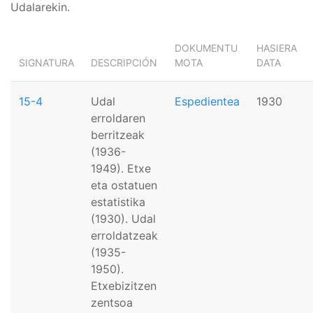
Udalarekin.
DOKUMENTU
HASIERA
SIGNATURA
DESCRIPCIÓN
MOTA
DATA
15-4
Udal
Espedientea
1930
erroldaren
berritzeak
(1936-
1949). Etxe
eta ostatuen
estatistika
(1930). Udal
erroldatzeak
(1935-
1950).
Etxebizitzen
zentsoa