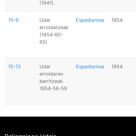
(1941).
15-9
Udal
Espedientea
1954
erroldatzeak
(1954-60-
65)
15-13
Udal
Espedientea
1954
erroldaren
berritzeak
1954-56-59