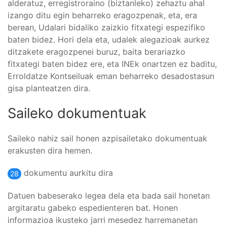
alderatuz, erregistroraino (biztanleko) zehaztu ahal
izango ditu egin beharreko eragozpenak, eta, era
berean, Udalari bidaliko zaizkio fitxategi espezifiko
baten bidez. Hori dela eta, udalek alegazioak aurkez
ditzakete eragozpenei buruz, baita berariazko
fitxategi baten bidez ere, eta INEk onartzen ez baditu,
Erroldatze Kontseiluak eman beharreko desadostasun
gisa planteatzen dira.
Saileko dokumentuak
Saileko nahiz sail honen azpisailetako dokumentuak
erakusten dira hemen.
dokumentu aurkitu dira
28
Datuen babeserako legea dela eta bada sail honetan
argitaratu gabeko espedienteren bat. Honen
informazioa ikusteko jarri mesedez harremanetan