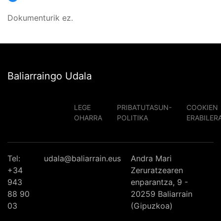
Dokumenturik ez.
Baliarraingo Udala
LEGE
PRIBATUTASUN-
COOKIEN
OHARRA
POLITIKA
ERABILER
Tel:
udala@baliarrain.eus
Andra Mari
+34
Zeruratzearen
943
enparantza, 9 -
88 90
20259 Baliarrain
03
(Gipuzkoa)