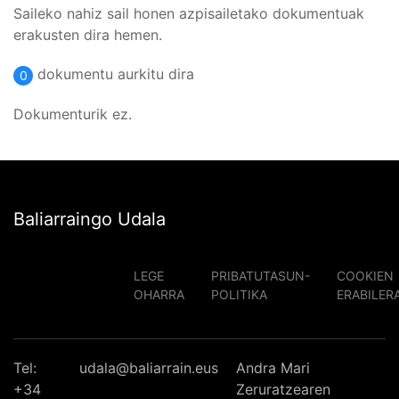
Saileko nahiz sail honen azpisailetako dokumentuak
erakusten dira hemen.
dokumentu aurkitu dira
0
Dokumenturik ez.
Baliarraingo Udala
LEGE
PRIBATUTASUN-
COOKIEN
OHARRA
POLITIKA
ERABILER
Tel:
udala@baliarrain.eus
Andra Mari
+34
Zeruratzearen