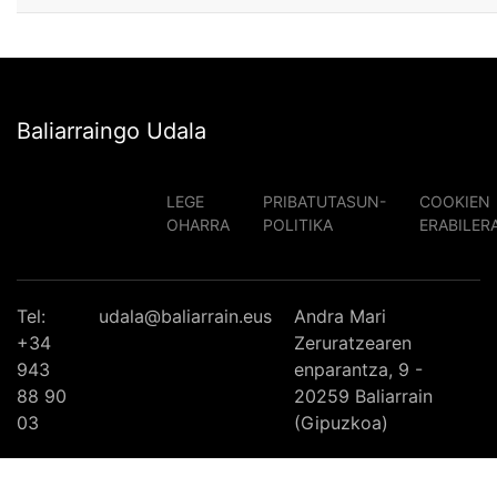
Baliarraingo Udala
LEGE
PRIBATUTASUN-
COOKIEN
OHARRA
POLITIKA
ERABILER
Tel:
udala@baliarrain.eus
Andra Mari
+34
Zeruratzearen
943
enparantza, 9 -
88 90
20259 Baliarrain
03
(Gipuzkoa)