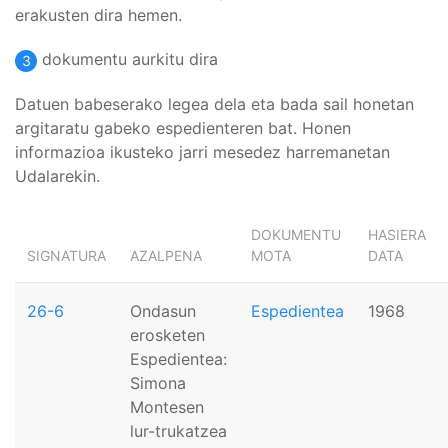
erakusten dira hemen.
dokumentu aurkitu dira
3
Datuen babeserako legea dela eta bada sail honetan
argitaratu gabeko espedienteren bat. Honen
informazioa ikusteko jarri mesedez harremanetan
Udalarekin.
DOKUMENTU
HASIERA
SIGNATURA
AZALPENA
MOTA
DATA
26-6
Ondasun
Espedientea
1968
erosketen
Espedientea:
Simona
Montesen
lur-trukatzea