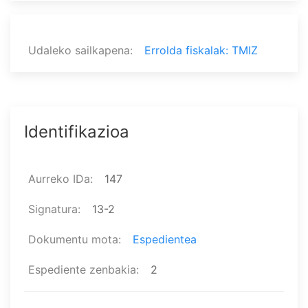
Udaleko sailkapena
Errolda fiskalak: TMIZ
Identifikazioa
Aurreko IDa
147
Signatura
13-2
Dokumentu mota
Espedientea
Espediente zenbakia
2