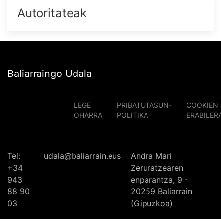
Autoritateak
Baliarraingo Udala
LEGE
PRIBATUTASUN-
COOKIEN
OHARRA
POLITIKA
ERABILER
Tel:
udala@baliarrain.eus
Andra Mari
+34
Zeruratzearen
943
enparantza, 9 -
88 90
20259 Baliarrain
03
(Gipuzkoa)