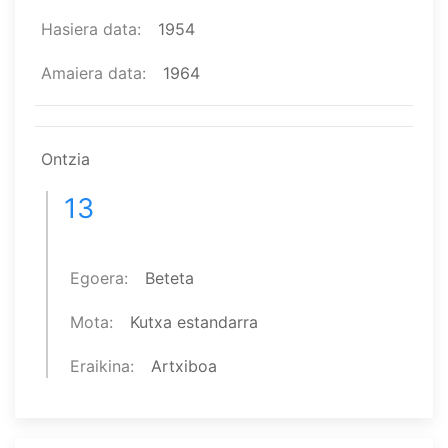
Hasiera data
1954
Amaiera data
1964
Ontzia
13
Egoera
Beteta
Mota
Kutxa estandarra
Eraikina
Artxiboa