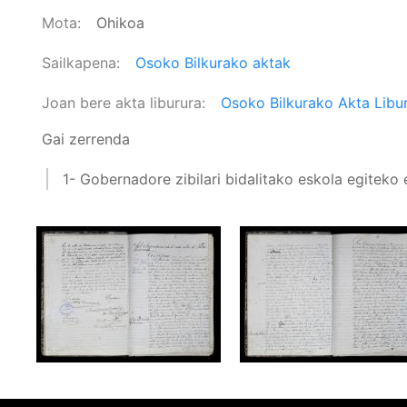
Mota
Ohikoa
Sailkapena
Osoko Bilkurako aktak
Joan bere akta liburura
Osoko Bilkurako Akta Libur
Gai zerrenda
1- Gobernadore zibilari bidalitako eskola egiteko