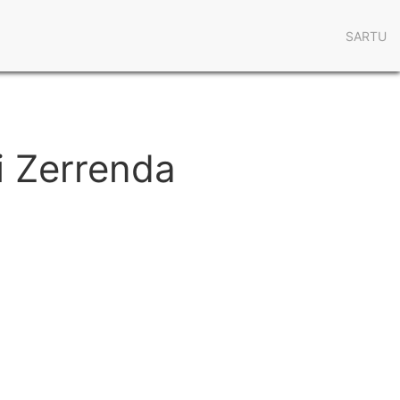
User
SARTU
acco
men
i Zerrenda