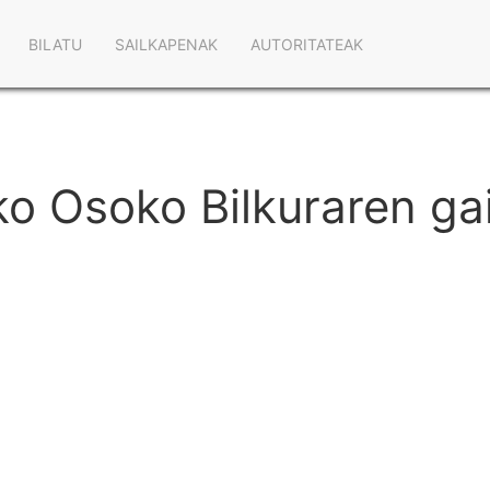
Main
BILATU
SAILKAPENAK
AUTORITATEAK
navigation
o Osoko Bilkuraren ga