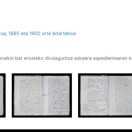
ua, 1885 eta 1902 urte bitartekoa
 eraikin bat erosteko dirulaguntza eskaera espedientearen 