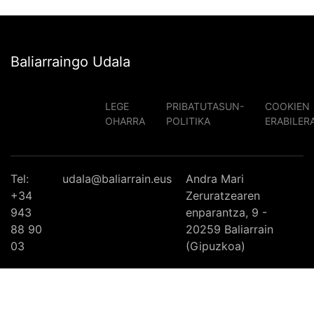
Baliarraingo Udala
LEGE
PRIBATUTASUN-
COOKIEN
OHARRA
POLITIKA
ERABILER
Tel:
udala@baliarrain.eus
Andra Mari
+34
Zeruratzearen
943
enparantza, 9 -
88 90
20259 Baliarrain
03
(Gipuzkoa)