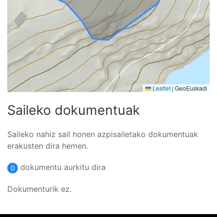
Leaflet
|
GeoEuskadi
Saileko dokumentuak
Saileko nahiz sail honen azpisailetako dokumentuak
erakusten dira hemen.
dokumentu aurkitu dira
0
Dokumenturik ez.